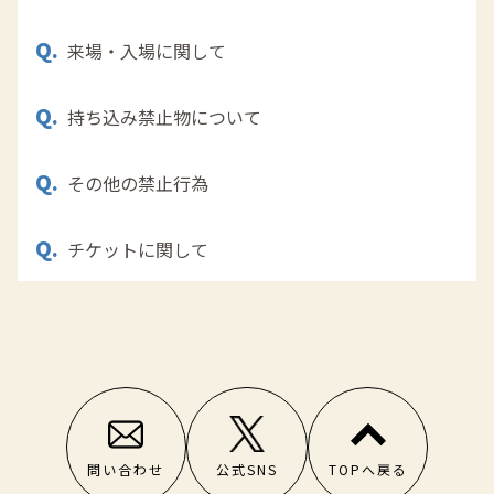
来場・入場に関して
※ ご自身の荷物・貴重品は各自で管理をお願いいたしま
す。会場内での盗難・置き引きなどに関して、主催者で
は一切責任を負いません。
持ち込み禁止物について
※ 会場内は大変混雑します。大変危険ですので、会場内を
※ 前日からのご来場はご遠慮ください。前日からのご来場
走る、押し合うなどの行為はご遠慮ください。
が発覚した場合、警察からの指導が入る場合もありま
す。ご来場の際に発生した事故、トラブルなどにつきま
※ 会場内には待機列(順番待ち)があります。列への割り込
しては、主催者は一切責任を負いません。
その他の禁止行為
みや、友人知人を列に招き入れる行為は他のお客さまの
※ お持ち込み禁止物は、下記をご参照ください。
迷惑となりますので、禁止とさせていただきます。
※ 当日の状況により、入場にお時間を要する場合もありま
また、お持ち込み禁止と判断された対象物をお預かりす
す。
ることはできません。
※ 会場内の混雑具合によっては、入場規制を設ける可能性
なお、スタッフの指示に従っていただけない場合は、ご
チケットに関して
がございます。予めご了承ください。
※ 天候や交通機関の遅れにより、会場にたどり着けない場
※ 物を投げる行為
入場をお断りさせていただく場合がございます。
合やご到着が遅れご希望のイベントに間に合わない場合
※ 会場でご参加いただくものは、大勢のお客さまに楽しん
※ 場内の座り込み
でも、主催者は一切責任を負いません。
【持ち込み禁止物】
でいただくために、参加回数に制限を設けているものも
※ 周りのお客さまのご迷惑となるような、前方へ強引に押
・銃器類
あります。
※ コスプレでの参加は禁止です。基準としては、日常生活
※ イベントチケットの購入には、システム手数料として1
・刃物類(刃渡り5.5cm以上のはさみ、カッター、ナイ
し寄せる、強引な割り込みや押し行為
で身につけることがない衣装をコスプレにあたるものと
人あたり150円(税込)が別途発生いたします。あらかじめ
※ 飲食をしながら会場内を移動することは禁止です。飲食
フ)
します。なお、こちらの規定に違反したことで入場がで
※ 会場運営設備や機材、柵などに上る、飛び越える、叩
ご了承ください。
は規定の場所にて行ってください。なお、場所の占拠、
・毒物、薬物、その他有害物質
きなかった場合でも払い戻しは行いません。
く、蹴るなど機材や設備の破損につながる行為
長時間のご利用はご遠慮ください。
・火器類(発煙筒・花火ほか)、爆竹、爆発物、火薬、照
※ コラボグッズの品切れ等によるイベントチケットキャン
※ 障がい者専用の入場口はございません。車椅子の方も含
※ 飲酒してのご入場、及び会場内へのアルコール類の持ち
明弾、油類、可燃物、その他危険物、一切の火薬のほ
セルおよび日程の変更は一切受け付けません。
※ 気分が悪くなった場合や怪我をした場合は、お早めにお
めて一般の方と同様にご入場ください。介護が必要な方
込み、場内での飲酒
か、火薬を用いて火、煙、音のいずれかが発生する可能
近くのスタッフか、インフォメーションまでお申し出く
※ クイズラリーに参加される場合、イベントチケットが必
は必ず介護される方が同伴してください(介護者の入場
性のある物
ださい。
要です。
券は必要です。)
・ハンマー、ドライバー、アイスピックなど、凶器とし
問い合わせ
TOPへ戻る
※ 会場ではスタッフの指示に従ってください。スタッフの
公式SNS
※ クイズラリーの内容は、全タワー共通です。
て使用される恐れのある物
※ ペットの入場はご遠慮ください。
指示に従わず発生した事故・トラブルに関しては、主催
・酒類