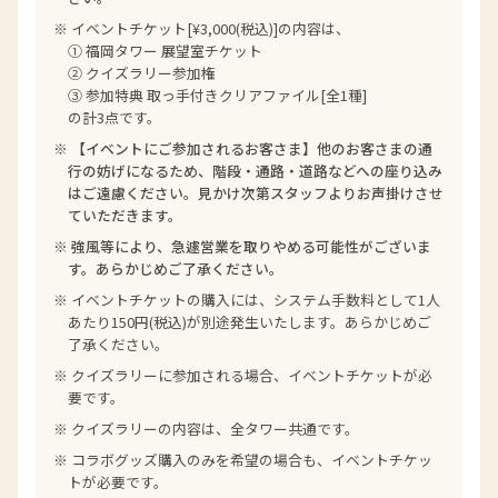
※ イベントチケット[¥3,000(税込)]の内容は、
① 福岡タワー 展望室チケット
② クイズラリー参加権
③ 参加特典 取っ手付きクリアファイル[全1種]
の計3点です。
※
【イベントにご参加されるお客さま】他のお客さまの通
行の妨げになるため、階段・通路・道路などへの座り込み
はご遠慮ください。見かけ次第スタッフよりお声掛けさせ
ていただきます。
※
強風等により、急遽営業を取りやめる可能性がございま
す。あらかじめご了承ください。
※ イベントチケットの購入には、システム手数料として1人
あたり150円(税込)が別途発生いたします。あらかじめご
了承ください。
※ クイズラリーに参加される場合、イベントチケットが必
要です。
※ クイズラリーの内容は、全タワー共通です。
※ コラボグッズ購入のみを希望の場合も、イベントチケッ
トが必要です。