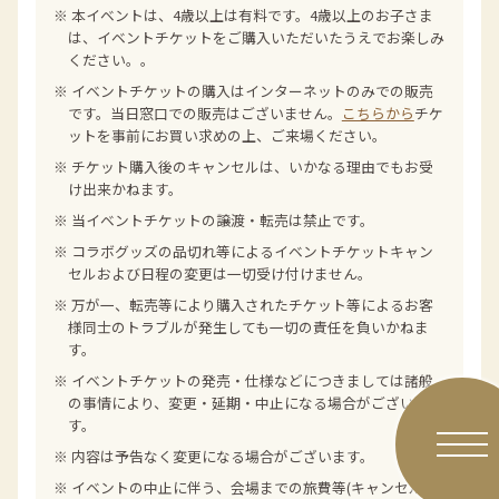
※ 本イベントは、4歳以上は有料です。4歳以上のお子さま
は、イベントチケットをご購入いただいたうえでお楽しみ
ください。。
※ イベントチケットの購入はインターネットのみでの販売
です。当日窓口での販売はございません。
こちらから
チケ
ットを事前にお買い求めの上、ご来場ください。
※ チケット購入後のキャンセルは、いかなる理由でもお受
け出来かねます。
※ 当イベントチケットの譲渡・転売は禁止です。
※ コラボグッズの品切れ等によるイベントチケットキャン
セルおよび日程の変更は一切受け付けません。
※ 万が一、転売等により購入されたチケット等によるお客
様同士のトラブルが発生しても一切の責任を負いかねま
す。
※ イベントチケットの発売・仕様などにつきましては諸般
の事情により、変更・延期・中⽌になる場合がございま
す。
※ 内容は予告なく変更になる場合がございます。
※ イベントの中止に伴う、会場までの旅費等(キャンセル料)