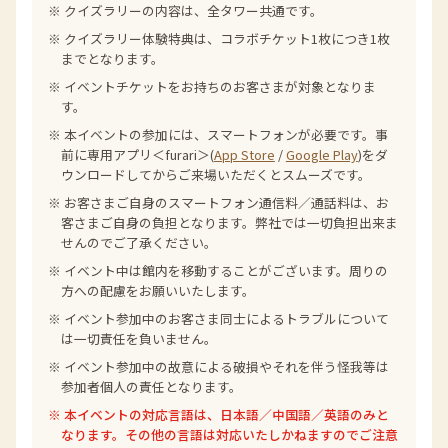
※ クイズラリーの内容は、全タワー共通です。
※ クイズラリー体験特典は、コラボチケット1枚につき1枚
までとなります。
※ イベントチケットをお持ちのお客さまが対象となりま
す。
※ 本イベントの参加には、スマートフォンが必要です。事
前に専用アプリ＜furari＞(
App Store
/
Google Play
)をダ
ウンロードしてからご来場いただくとスムーズです。
※ お客さまご自身のスマートフォン通信料／通話料は、お
客さまご自身の負担となります。弊社では一切負担出来ま
せんのでご了承ください。
※ イベント中は館内を移動することがございます。周りの
方への配慮をお願いいたします。
※ イベント参加中のお客さま同士によるトラブルについて
は一切責任を負いません。
※ イベント参加中の故意による破損やそれを伴う怪我等は
参加者個人の責任となります。
※ 本イベントの対応言語は、日本語／中国語／英語のみと
なります。その他の言語は対応いたしかねますのでご注意